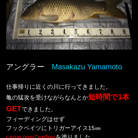
アングラー
Masakazu Yamamoto
仕事帰りに近くの川に行ってきました。
短時間で
1本
亀の猛攻を受けながらなんとか
GET
できました。
フィーディングはせず
フックベイツにトリガーアイス15㎜
carpe oneのyellow
を塗りました。