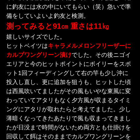
に釣友には水の中にいてもらい（笑）急いで準
備をしていよいよ釣友と検測。
測ってみると91㎝ 重さは11㎏
嬉しいサイズでした。
ヒットベイツは
キャラメルメロンフリーザーに
カルプワングリーン漬け
でした。その後ニゴイ
エリアと今のヒットポイントにボイリーをスポ
ット1回フィーディングして右の竿も少し沖に
投入し直し、更に追加を狙うも、ヒットした頃
は西風吹いてましたがその風もいやな東風に変
わっていてアタリもなく夕方風が収まるタイミ
ングにアタリが取れたらと考えてました。少し
薄暗くなってきたあたりで風も収まってきまし
たが日没まで時間がないため両方とも仕掛けを
回収して餌はそのままでカルプワングリーンを