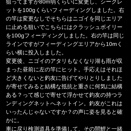
狙ってますが80m弱くらいに変更し、シークレ
ットを100gくらいフィーディングしました。右
の竿は変更なしでそちらはニゴイを同じエリア
に止める狙いでこちらにはクラッシュボイリー
を100gフィーディングしました。右の竿は同じ
ラインですがフィーディングエリアから10mく
らい横に投入しました。
変更後、ニゴイのアタリもなくなり湖も雨が収
まった昼前に左の竿にヒット。手応えはそれほ
ど大きくないと釣友に告げてやりとりしました
が寄せてみると結構な抵抗と重さに何気に結構
ある？って感じで寄せて浮かせて釣友の持つラ
ンディングネットへネットイン。釣友がこれは
いったんじゃないですか？の声に姿を見ると確
かに。
車に戻り検測道具を準備して、その間鯉と一緒